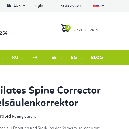
EUR
Login
Registration
 264
SHOPPING
CART
RU
FR
EE
BG
BLOG
Contact 
Pilates Spine Corrector
elsäulenkorrektor
 rated
Rating details
rage
duct
ng
gen zur Dehnung und Stärkung der Körpermitte, der Arme,