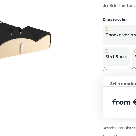
0,0
der Beine und des
out
of
5
star
Choose color
Choose varian
3in1 Black
from
Measure pr
Brand:
Elina Pilates