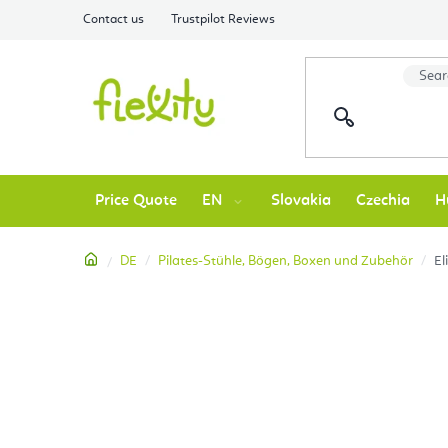
Skip
Contact us
Trustpilot Reviews
to
content
Price Quote
EN
Slovakia
Czechia
H
Home
DE
Pilates-Stühle, Bögen, Boxen und Zubehör
El