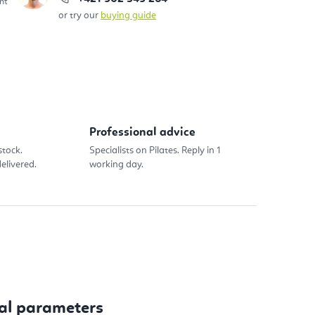
nt
or try our
buying guide
Professional advice
stock.
Specialists on Pilates. Reply in 1
elivered.
working day.
al parameters