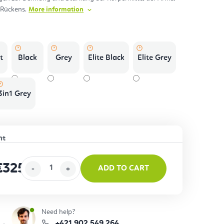
 Rückens.
More information
s.
t
Black
Grey
Elite Black
Elite Grey
3in1 Grey
€325
ADD TO CART
ice:
Need help?
+421 902 549 264