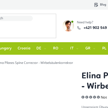
Blog
Need help?
+421 902 549
ungary
Croatia
DE
RO
IT
GR
PL
ina Pilates Spine Corrector - Wirbelsäulenkorrektor
Elina 
- Wirb
The
Not
ave
pro
rati
Unterstützt Übun
is