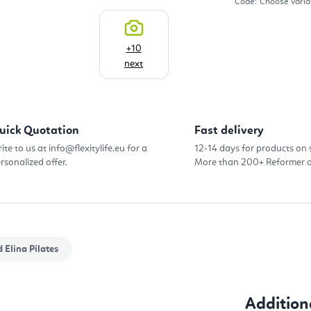
Code:
Choose varia
+10
next
uick Quotation
Fast delivery
ite to us at info@flexitylife.eu for a
12-14 days for products on 
rsonalized offer.
More than 200+ Reformer d
d
Elina Pilates
Addition