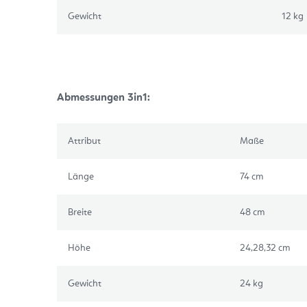
Gewicht
12 kg
Abmessungen 3in1:
Attribut
Maße
Länge
74 cm
Breite
48 cm
Höhe
24,28,32 cm
Gewicht
24 kg