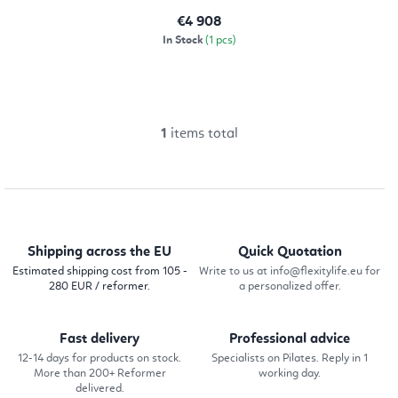
€4 908
In Stock
(1 pcs)
1
items total
L
i
s
t
i
Shipping across the EU
Quick Quotation
n
Estimated shipping cost from 105 -
Write to us at info@flexitylife.eu for
280 EUR / reformer.
a personalized offer.
g
c
Fast delivery
Professional advice
o
12-14 days for products on stock.
Specialists on Pilates. Reply in 1
n
More than 200+ Reformer
working day.
delivered.
t