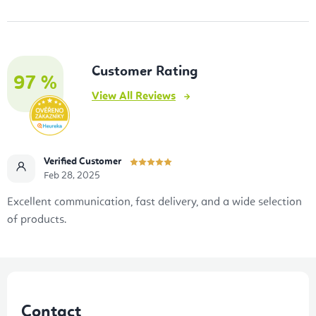
r
o
l
Customer Rating
s
97 %
View All Reviews
Verified Customer
Feb 28, 2025
Excellent communication, fast delivery, and a wide selection
of products.
F
o
Contact