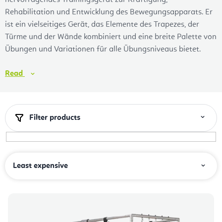
hervorragendes Trainingsgerät zur Kräftigung,
Rehabilitation und Entwicklung des Bewegungsapparats. Er
ist ein vielseitiges Gerät, das Elemente des Trapezes, der
Türme und der Wände kombiniert und eine breite Palette von
Übungen und Variationen für alle Übungsniveaus bietet.
Read
Filter products
P
Least expensive
r
o
L
d
i
u