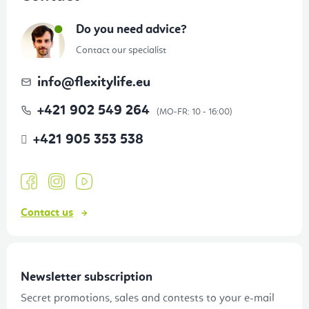
o
t
Do you need advice?
e
Contact our specialist
r
info
@
flexitylife.eu
+421 902 549 264
+421 905 353 538
Contact us
Newsletter subscription
Secret promotions, sales and contests to your e-mail